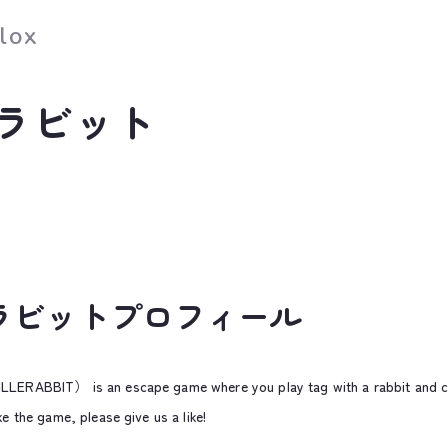
lox
ラビット
ラビットプロフィール
LLERABBIT） is an escape game where you play tag with a rabbit and col
ike the game, please give us a like!