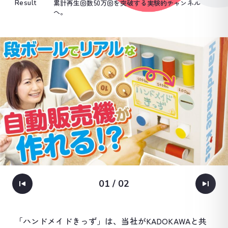
累計再生回数50万回を突破する実験的チャンネル
Result
へ。
01
/
02
「ハンドメイドきっず」は、当社がKADOKAWAと共