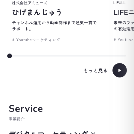
株式会社アミューズ
LIFULL
ひげまんじゅう
LIF
チャンネル運用から動画制作まで通気一貫で
未来のフ
サポート。
の有効活
# Youtubeマーケティング
# Yout
もっと見る
Service
事業紹介
デジタルマーケティング ×